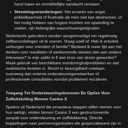
hand lopen en onmiddellijke aandacht vereisen.
Stemmingveranderingen:
Het ervaren van angst,
prikkelbaarheid of frustratie als men niet kan deelnemen, of
het nodig hebben van hogere inzetten om opwinding te
voelen, zijn belangrijke waarschuwingssignalen.
Nederlands-gebruikers worden aangemoedigd om regelmatig
zelfbeoordelingen uit te voeren. Vraag uzelf af: Heb ik activiteit
verborgen voor vrienden of familie? Besteed ik meer tijd aan het
denken over resultaten of aankomende sessies dan aan andere
interesses? Is mijn saldo in € een bron van stress geworden?
Maak gebruik van beschikbare monitoringhulpmiddelen en stel
realistische limieten in. Mocht er bezorgdheid ontstaan,
overweeg dan externe ondersteuningsnetwerken of
professionele consultaties voordat problemen escaleren.
Toegang Tot Ondersteuningsbronnen En Opties Voor
Zelfuitsluiting Binnen Casino X
Spelers uit Nederland die proactieve stappen willen nemen voor
hun welzijn, vinden binnen Casino X een gestructureerde
aanpak voor ondersteuning en zelfblokkering. Directe
koppelingen naar partnerorganisaties die gespecialiseerd zijn in