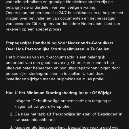
voor alle gebruikers en grondige identiteitscontroles zijn de
belangrijkste onderdelen van een veilige ervaring.
Ondersteunend personeel is 24/7 beschikbaar om te helpen met
vragen over het indienen van documenten en het bevestigen
van accounts. Dit zorgt ervoor dat iedere Nederlands-klant kan
rekenen op een soepel proces.
Stapsgewijze Handleiding Voor Nederlands-Gebruikers
Over Hoe Persoonlijke Stortingslimieten In Te Stellen
Het bijhouden van uw €-accountsaldo is een belangrijk
onderdeel van een goede ervaring. Gebruikers kunnen hun
uitgaven beter beheersen en hun uitgavepatronen volgen door
persoonlijke stortingslimieten in te stellen. U kunt deze
instellingen wijzigen met de hulpmiddelen in uw profiel.
Hoe U Het Minimum Stortingsbedrag Instelt Of Wijzigt
Inloggen: Gebruik veilige authenticatie om toegang te
krijgen tot uw gebruikersprofiel.
Ga naar het tabblad 'Persoonlijke limieten' of 'Betalingen' in
uw accountdashboard.
Kies een Stortingsbeperking: Bepaal hoe vaak u geld wilt